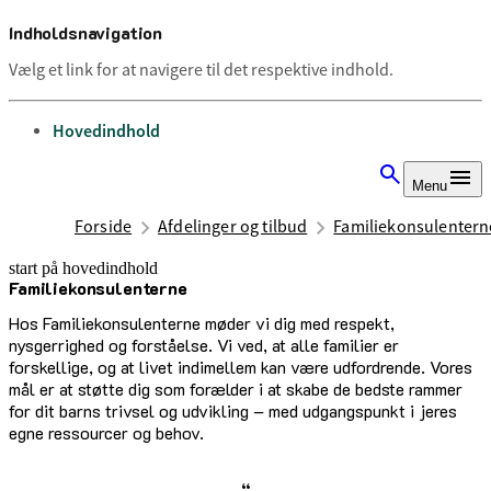
Indholdsnavigation
Vælg et link for at navigere til det respektive indhold.
gå til
Hovedindhold
Menu
Forside
Afdelinger og tilbud
Familiekonsulentern
start på hovedindhold
Familiekonsulenterne
senest opdateret 13. november 2025
Hos Familiekonsulenterne møder vi dig med respekt,
nysgerrighed og forståelse. Vi ved, at alle familier er
forskellige, og at livet indimellem kan være udfordrende. Vores
mål er at støtte dig som forælder i at skabe de bedste rammer
for dit barns trivsel og udvikling – med udgangspunkt i jeres
egne ressourcer og behov.
“