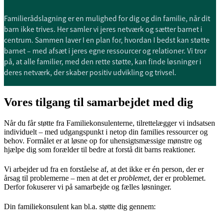
Familierådslagning er en mulighed for dig og din familie, når dit
barn ikke trives. Her samler vi jeres netværk og sætter barnet i
centrum. Sammen laver I en plan for, hvordan I bedst kan støtte
barnet – med afsæt i jeres egne ressourcer og relationer. Vi tror
på, at alle familier, med den rette støtte, kan finde løsninger i
deres netværk, der skaber positiv udvikling og trivsel.
Vores tilgang til samarbejdet med dig
Når du får støtte fra Familiekonsulenterne, tilrettelægger vi indsatsen
individuelt – med udgangspunkt i netop din families ressourcer og
behov. Formålet er at løsne op for uhensigtsmæssige mønstre og
hjælpe dig som forælder til bedre at forstå dit barns reaktioner.
Vi arbejder ud fra en forståelse af, at det ikke er én person, der er
årsag til problemerne – men at det er
problemet
, der er problemet.
Derfor fokuserer vi på samarbejde og fælles løsninger.
Din familiekonsulent kan bl.a. støtte dig gennem: